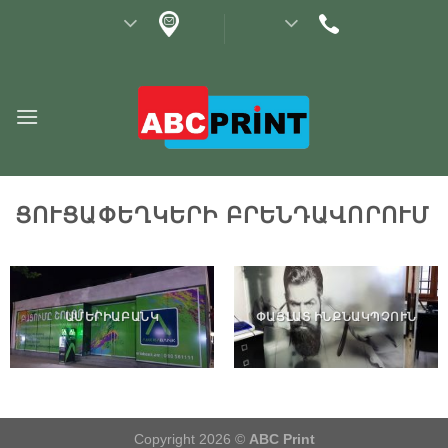
Skip
to
content
ՑՈՒՑԱՓԵՂԿԵՐԻ ԲՐԵՆԴԱՎՈՐՈՒՄ
ԱՄԵՐԻԱԲԱՆԿ
ՓԱՅԼԱՏ ԻՆՔՆԱԿՊՉՈՒՆ
Copyright 2026 ©
ABC Print