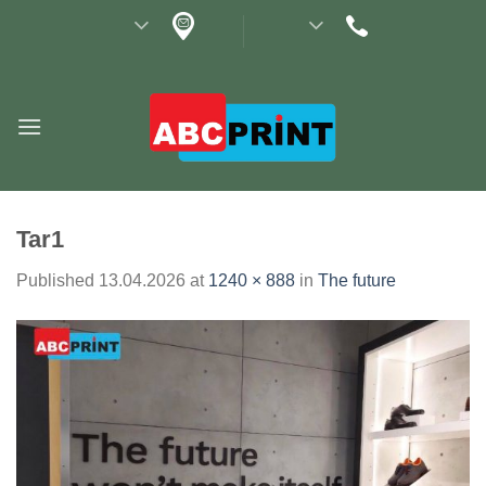
Skip
to
content
Tar1
Published
13.04.2026
at
1240 × 888
in
The future