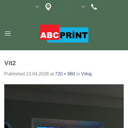
Skip
to
content
Vit2
Published
13.04.2026
at
720 × 960
in
Vitraj